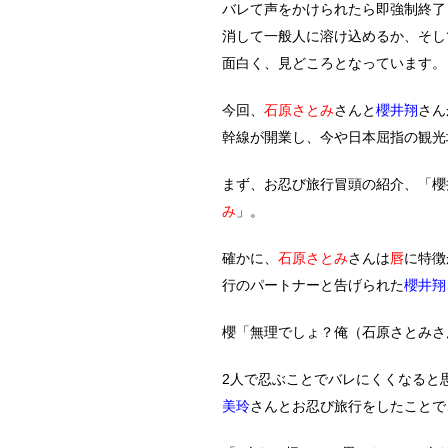
バレて声をかけられたら即強制終了
消して一般人に溶け込めるか、そし
面白く、見どころとなっています。
今回、
石原さとみ
さんと
櫻井翔
さん
幹線が開業し、今や日本屈指の観光
まず、お忍び旅行冒頭の紹介、「櫻
み
」。
確かに、
石原さとみ
さんは
唇
に特徴
行のパートナーと告げられた
櫻井翔
櫻「無理でしょ？俺（石原さとみさ
2人で忍ぶことでバレにくくなると
美玲
さんとお忍び旅行をしたことで