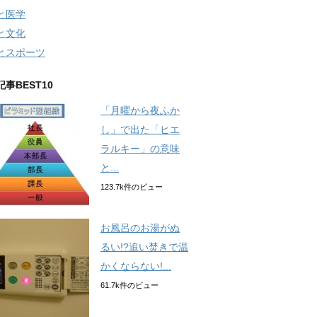
と医学
と文化
とスポーツ
事BEST10
「月曜から夜ふか
し」で出た「ヒエ
ラルキー」の意味
と...
123.7k件のビュー
お風呂のお湯がぬ
るい!?追い焚きで温
かくならない!...
61.7k件のビュー