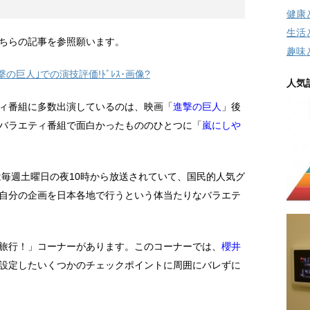
健康
生活
ちらの記事を参照願います。
趣味
撃の巨人｣での演技評価!ﾄﾞﾚｽ･画像?
人気記
ィ番組に多数出演しているのは、映画「
進撃の巨人
」後
バラエティ番組で面白かったもののひとつに「
嵐にしや
毎週土曜日の夜10時から放送されていて、国民的人気グ
自分の企画を日本各地で行うという体当たりなバラエテ
旅行！」コーナーがあります。このコーナーでは、
櫻井
設定したいくつかのチェックポイントに周囲にバレずに