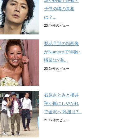
恵が結婚！妊娠・
子供の噂の真相
は？...
23.4k件のビュー
梨花旦那の顔画像
がNumeroで!年齢･
職業は?海...
23.2k件のビュー
石原さとみと櫻井
翔が嵐にしやがれ
で金沢へ!私服は?...
21.1k件のビュー