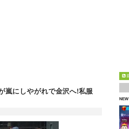
が嵐にしやがれで金沢へ!私服
NEW