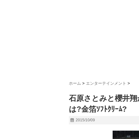
ホーム
>
エンターテインメント
>
石原さとみと櫻井翔
は?金箔ｿﾌﾄｸﾘｰﾑ?
2015/10/09