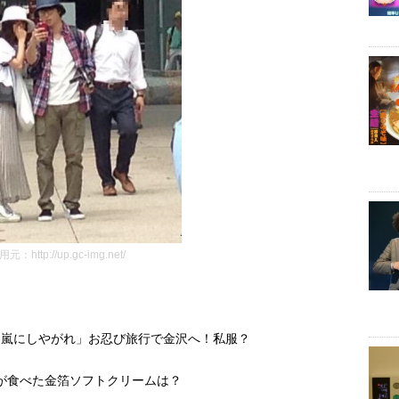
元：http://up.gc-img.net/
「嵐にしやがれ」お忍び旅行で金沢へ！私服？
が食べた金箔ソフトクリームは？