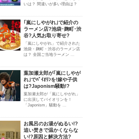
いは？ 間違いが多い理由は？
｢嵐にしやがれ｣で紹介の
ラーメン店?池袋･麹町･渋
谷?人気お取り寄せ?
「嵐にしやがれ」で紹介された
池袋・麹町・渋谷のラーメン店
は？ 全国ご当地ラーメン …
葉加瀬太郎が｢嵐にしやが
れ｣でﾊﾞｲｵﾘﾝを!嫁や子供
は?Japonism騒動!?
葉加瀬太郎が「嵐にしやがれ」
に出演してバイオリンを！
「Japonism」騒動を …
お風呂のお湯がぬるい!?
追い焚きで温かくならな
い!?原因と解決方法?