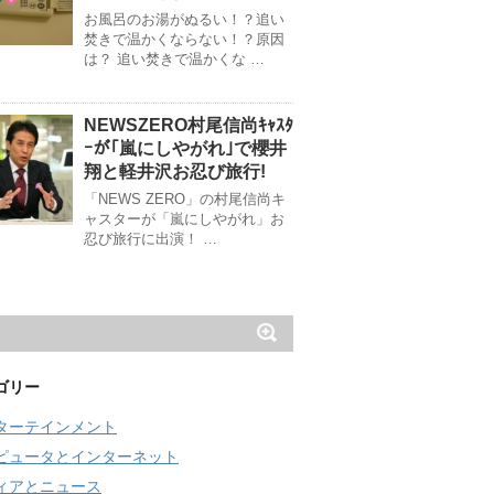
お風呂のお湯がぬるい！？追い
焚きで温かくならない！？原因
は？ 追い焚きで温かくな …
NEWSZERO村尾信尚ｷｬｽﾀ
ｰが｢嵐にしやがれ｣で櫻井
翔と軽井沢お忍び旅行!
「NEWS ZERO」の村尾信尚キ
ャスターが「嵐にしやがれ」お
忍び旅行に出演！ …
ゴリー
ターテインメント
ピュータとインターネット
ィアとニュース