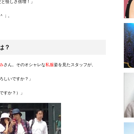
だと怪しさ倍増！」
＾；。
は？
み
さん。そのオシャレな
私服
姿を見たスタッフが、
ろしいですか？」
ですか？）」