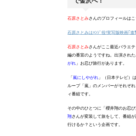
で金沢へ！
石原さとみ
さんのプロフィールはこ
石原さとみはﾊﾝｼﾞ役!実写版映画｢進
石原さとみ
さんがここ最近バラエテ
編の番宣のようですね。出演された
がれ
」お忍び旅行があります。
「
嵐にしやがれ
」（日本テレビ）は
ループ「嵐」のメンバーがそれぞれ
ィ番組です。
その中のひとつに「櫻井翔のお忍び
翔
さんが変装して旅をして、番組が
行けるか？という企画です。