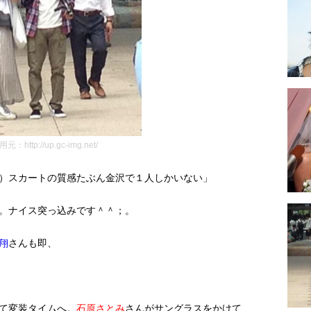
元：http://up.gc-img.net/
）スカートの質感たぶん金沢で１人しかいない」
。ナイス突っ込みです＾＾；。
翔
さんも即、
て変装タイムへ。
石原さとみ
さんがサングラスをかけて