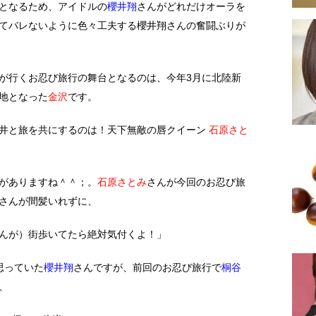
となるため、アイドルの
櫻井翔
さんがどれだけオーラを
てバレないように色々工夫する櫻井翔さんの奮闘ぶりが
が行くお忍び旅行の舞台となるのは、今年3月に北陸新
地となった
金沢
です。
井と旅を共にするのは！天下無敵の唇クイーン
石原さと
がありますね＾＾；。
石原さとみ
さんが今回のお忍び旅
さんが間髪いれずに、
んが）街歩いてたら絶対気付くよ！」
思っていた
櫻井翔
さんですが、前回のお忍び旅行で
桐谷
、