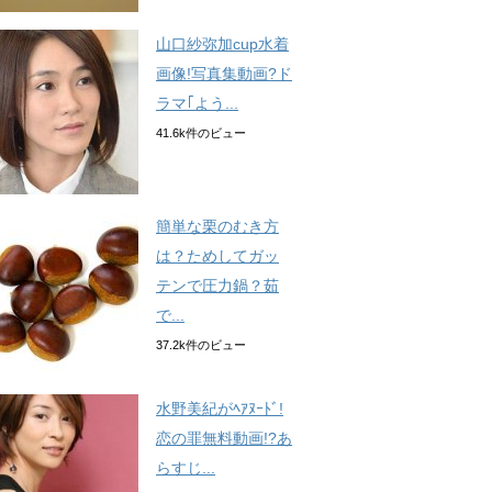
山口紗弥加cup水着
画像!写真集動画?ド
ラマ｢よう...
41.6k件のビュー
簡単な栗のむき方
は？ためしてガッ
テンで圧力鍋？茹
で...
37.2k件のビュー
水野美紀がﾍｱﾇｰﾄﾞ!
恋の罪無料動画!?あ
らすじ...