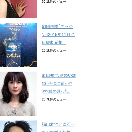
30.1k件のビュー
劇団四季｢アラジ
ン｣2015年11月21
日観劇感想...
25.1k件のビュー
原田知世/結婚や離
婚･子供に姉が!?
噂?紙の月･時...
23.7k件のビュー
福山雅治と吹石一