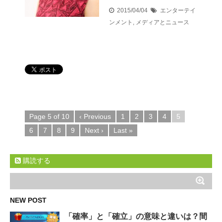
2015/04/04
エンターテイ
ンメント
,
メディアとニュース
Page 5 of 10
‹ Previous
1
2
3
4
5
6
7
8
9
Next ›
Last »
購読する
NEW POST
「確率」と「確立」の意味と違いは？間