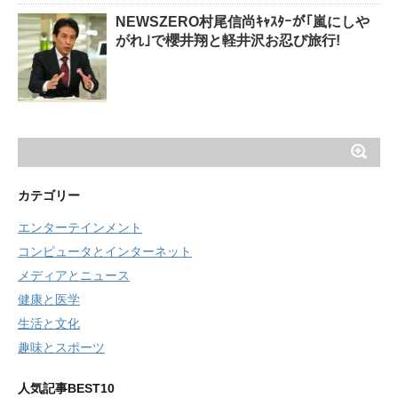
NEWSZERO村尾信尚ｷｬｽﾀｰが｢嵐にしや
がれ｣で櫻井翔と軽井沢お忍び旅行!
カテゴリー
エンターテインメント
コンピュータとインターネット
メディアとニュース
健康と医学
生活と文化
趣味とスポーツ
人気記事BEST10