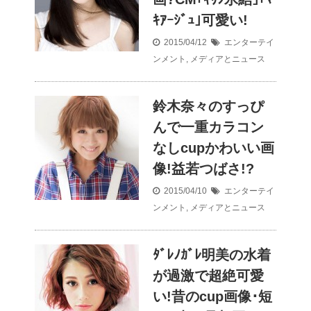
ｷｱｰｼﾞｭ｣可愛い!
2015/04/12
エンターテイ
ンメント
,
メディアとニュース
鈴木奈々のすっぴ
んで一重カラコン
なしcupかわいい画
像!益若つばさ!?
2015/04/10
エンターテイ
ンメント
,
メディアとニュース
ﾀﾞﾚﾉｶﾞﾚ明美の水着
が過激で超絶可愛
い!昔のcup画像･短