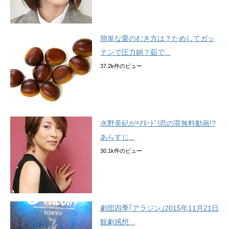
簡単な栗のむき方は？ためしてガッ
テンで圧力鍋？茹で...
37.2k件のビュー
水野美紀がﾍｱﾇｰﾄﾞ!恋の罪無料動画!?
あらすじ...
30.1k件のビュー
劇団四季｢アラジン｣2015年11月21日
観劇感想...