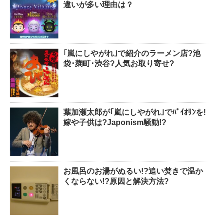
違いが多い理由は？
｢嵐にしやがれ｣で紹介のラーメン店?池
袋･麹町･渋谷?人気お取り寄せ?
葉加瀬太郎が｢嵐にしやがれ｣でﾊﾞｲｵﾘﾝを!
嫁や子供は?Japonism騒動!?
お風呂のお湯がぬるい!?追い焚きで温か
くならない!?原因と解決方法?