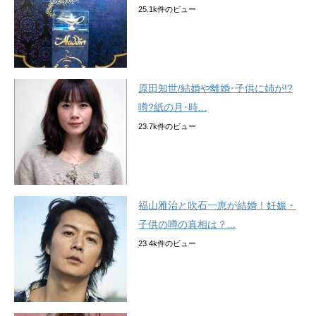
25.1k件のビュー
原田知世/結婚や離婚･子供に姉が!?
噂?紙の月･時...
23.7k件のビュー
福山雅治と吹石一恵が結婚！妊娠・
子供の噂の真相は？...
23.4k件のビュー