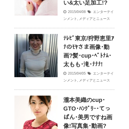
い&太い足加工!?
2015/04/08
エンターテイ
ンメント
,
メディアとニュース
ﾃﾚﾋﾞ東京/狩野恵里ｱ
ﾅのﾓﾔさま画像･動
画?髪･cup･ﾍﾞﾄﾅﾑ･
太もも･滝･ﾅﾅﾅ!
2015/04/05
エンターテイ
ンメント
,
メディアとニュース
瀧本美織のcup･
GTO･ﾊﾝｸﾞﾘｰ･てっ
ぱん･美男ですね画
像!写真集･動画?