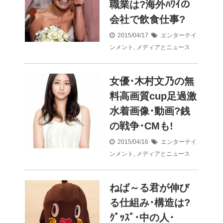
職業は?海外ﾊﾜｲの
会社で飲食仕事?
2015/04/17
エンターテイ
ンメント
,
メディアとニュース
女優･木村文乃の無
料高画質cup足過激
水着画像･動画?銭
の戦争･CMも!
2015/04/16
エンターテイ
ンメント
,
メディアとニュース
ねば～る君が伸び
る仕組み･構造は?
ｸﾞｯｽﾞ･中の人･