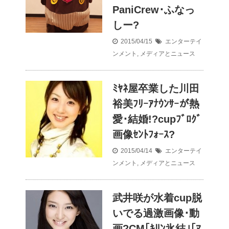
PaniCrew･ふなっ
しー?
2015/04/15
エンターテイ
ンメント
,
メディアとニュース
ﾐﾔﾈ屋卒業した川田
裕美ﾌﾘｰｱﾅｳﾝｻｰが熱
愛･結婚!?cupﾌﾞﾛｸﾞ
画像ｾﾝﾄﾌｫｰｽ?
2015/04/14
エンターテイ
ンメント
,
メディアとニュース
武井咲が水着cup脱
いでる過激画像･動
画?CM｢ｷﾘﾝ氷結｣｢ﾏ