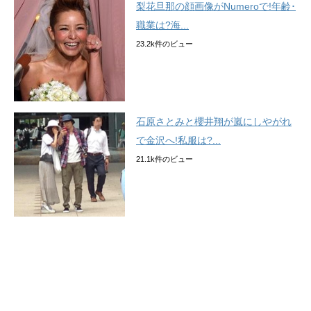
梨花旦那の顔画像がNumeroで!年齢･
職業は?海...
23.2k件のビュー
石原さとみと櫻井翔が嵐にしやがれ
で金沢へ!私服は?...
21.1k件のビュー