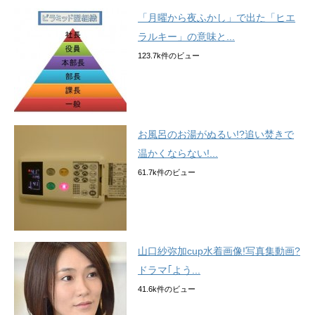
「月曜から夜ふかし」で出た「ヒエ
ラルキー」の意味と...
123.7k件のビュー
お風呂のお湯がぬるい!?追い焚きで
温かくならない!...
61.7k件のビュー
山口紗弥加cup水着画像!写真集動画?
ドラマ｢よう...
41.6k件のビュー