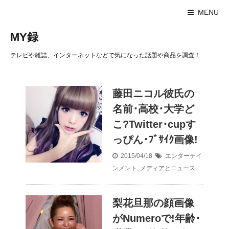
MENU
MY録
テレビや雑誌、インターネットなどで気になった話題や商品を調査！
藤田ニコル彼氏の
名前･高校･大学ど
こ?Twitter･cupす
っぴん･ﾌﾞｻｲｸ画像!
2015/04/18
エンターテイ
ンメント
,
メディアとニュース
梨花旦那の顔画像
がNumeroで!年齢･