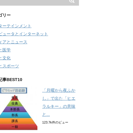
ゴリー
ターテインメント
ピュータとインターネット
ィアとニュース
と医学
と文化
とスポーツ
事BEST10
「月曜から夜ふか
し」で出た「ヒエ
ラルキー」の意味
と...
123.7k件のビュー