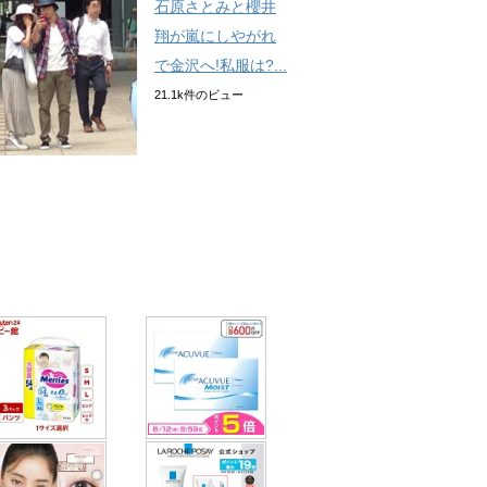
石原さとみと櫻井
翔が嵐にしやがれ
で金沢へ!私服は?...
21.1k件のビュー