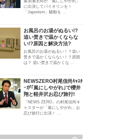
葉加瀬太郎が「嵐にしやがれ」
に出演してバイオリンを！
「Japonism」騒動を …
お風呂のお湯がぬるい!?
追い焚きで温かくならな
い!?原因と解決方法?
お風呂のお湯がぬるい！？追い
焚きで温かくならない！？原因
は？ 追い焚きで温かくな …
NEWSZERO村尾信尚ｷｬｽﾀ
ｰが｢嵐にしやがれ｣で櫻井
翔と軽井沢お忍び旅行!
「NEWS ZERO」の村尾信尚キ
ャスターが「嵐にしやがれ」お
忍び旅行に出演！ …