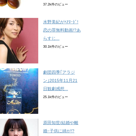
37.2k件のビュー
水野美紀がﾍｱﾇｰﾄﾞ!
恋の罪無料動画!?あ
らすじ...
30.1k件のビュー
劇団四季｢アラジ
ン｣2015年11月21
日観劇感想...
25.1k件のビュー
原田知世/結婚や離
婚･子供に姉が!?