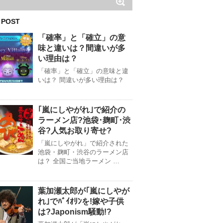
 POST
「確率」と「確立」の意
味と違いは？間違いが多
い理由は？
「確率」と「確立」の意味と違
いは？ 間違いが多い理由は？
｢嵐にしやがれ｣で紹介の
ラーメン店?池袋･麹町･渋
谷?人気お取り寄せ?
「嵐にしやがれ」で紹介された
池袋・麹町・渋谷のラーメン店
は？ 全国ご当地ラーメン …
葉加瀬太郎が｢嵐にしやが
れ｣でﾊﾞｲｵﾘﾝを!嫁や子供
は?Japonism騒動!?