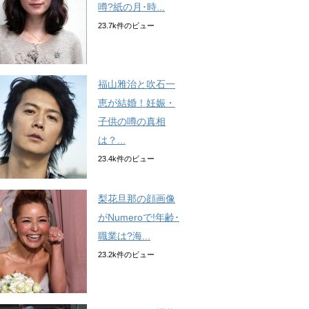
噂?紙の月･時...
23.7k件のビュー
福山雅治と吹石一
恵が結婚！妊娠・
子供の噂の真相
は？...
23.4k件のビュー
梨花旦那の顔画像
がNumeroで!年齢･
職業は?海...
23.2k件のビュー