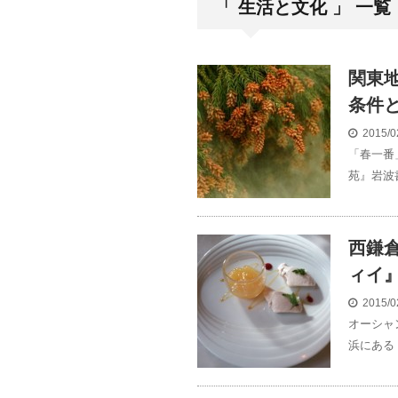
「 生活と文化 」 一覧
関東
条件
2015/0
「春一番
苑』岩波
西鎌
ィイ
2015/0
オーシャ
浜にある