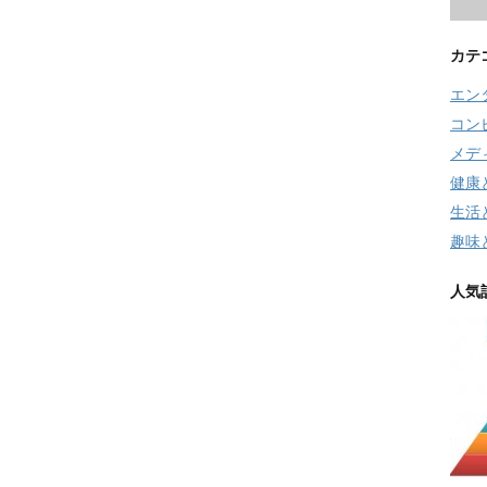
カテ
エン
コン
メデ
健康
生活
趣味
人気記