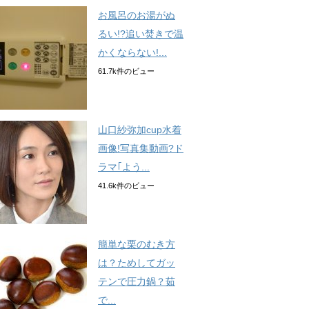
お風呂のお湯がぬ
るい!?追い焚きで温
かくならない!...
61.7k件のビュー
山口紗弥加cup水着
画像!写真集動画?ド
ラマ｢よう...
41.6k件のビュー
簡単な栗のむき方
は？ためしてガッ
テンで圧力鍋？茹
で...