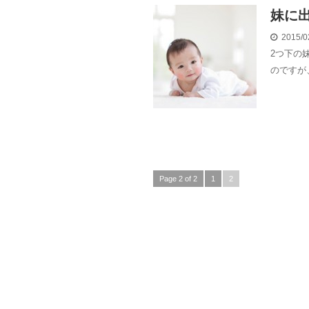
妹に
2015/0
2つ下の
のですが
Page 2 of 2
1
2