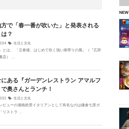
NEW
地方で「春一番が吹いた」と発表される
とは？
2/24
生活と文化
」とは、 「立春後、はじめて吹く強い南寄りの風」（『広辞
書店） …
倉にある『ガーデンレストラン アマルフ
』で奥さんとランチ！
2/22
生活と文化
ンビューの湘南絶景イタリアンとして有名なのは鎌倉七里ガ
「リストラ …